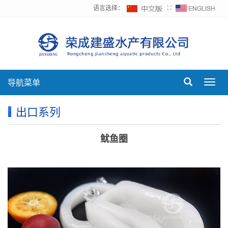
语言选择：
∷
导航菜单
Toggl
navig
出口系列
鱿鱼圈