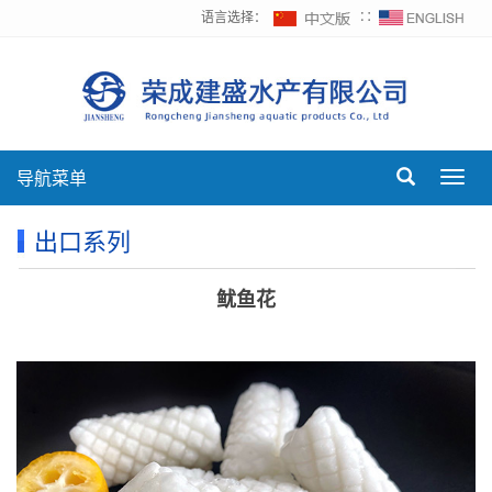
语言选择：
∷
导航菜单
Toggl
navig
出口系列
鱿鱼花